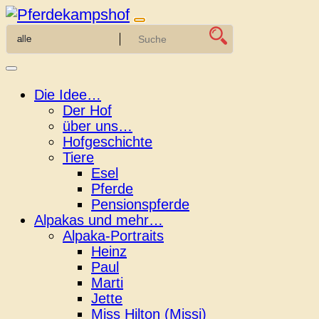
Zum
Inhalt
springen
Die Idee…
Der Hof
über uns…
Hofgeschichte
Tiere
Esel
Pferde
Pensionspferde
Alpakas und mehr…
Alpaka-Portraits
Heinz
Paul
Marti
Jette
Miss Hilton (Missi)