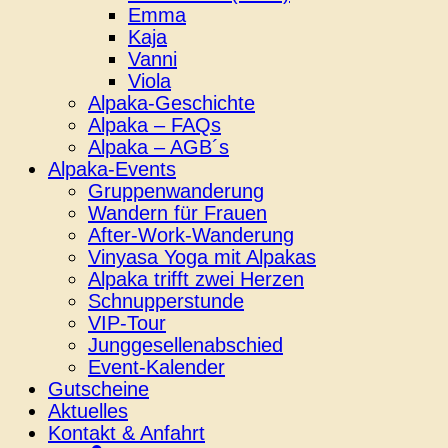
Emma
Kaja
Vanni
Viola
Alpaka-Geschichte
Alpaka – FAQs
Alpaka – AGB´s
Alpaka-Events
Gruppenwanderung
Wandern für Frauen
After-Work-Wanderung
Vinyasa Yoga mit Alpakas
Alpaka trifft zwei Herzen
Schnupperstunde
VIP-Tour
Junggesellenabschied
Event-Kalender
Gutscheine
Aktuelles
Kontakt & Anfahrt