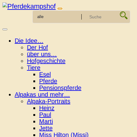
Zum
Inhalt
springen
Die Idee…
Der Hof
über uns…
Hofgeschichte
Tiere
Esel
Pferde
Pensionspferde
Alpakas und mehr…
Alpaka-Portraits
Heinz
Paul
Marti
Jette
Miss Hilton (Missi)