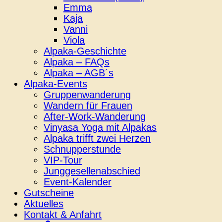
Emma
Kaja
Vanni
Viola
Alpaka-Geschichte
Alpaka – FAQs
Alpaka – AGB´s
Alpaka-Events
Gruppenwanderung
Wandern für Frauen
After-Work-Wanderung
Vinyasa Yoga mit Alpakas
Alpaka trifft zwei Herzen
Schnupperstunde
VIP-Tour
Junggesellenabschied
Event-Kalender
Gutscheine
Aktuelles
Kontakt & Anfahrt