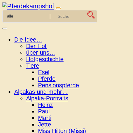
Zum
Inhalt
springen
Die Idee…
Der Hof
über uns…
Hofgeschichte
Tiere
Esel
Pferde
Pensionspferde
Alpakas und mehr…
Alpaka-Portraits
Heinz
Paul
Marti
Jette
Miss Hilton (Missi)