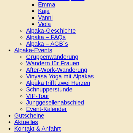
Emma
Kaja
Vanni
Viola
Alpaka-Geschichte
Alpaka – FAQs
Alpaka – AGB´s
Alpaka-Events
Gruppenwanderung
Wandern für Frauen
After-Work-Wanderung
Vinyasa Yoga mit Alpakas
Alpaka trifft zwei Herzen
Schnupperstunde
VIP-Tour
Junggesellenabschied
Event-Kalender
Gutscheine
Aktuelles
Kontakt & Anfahrt